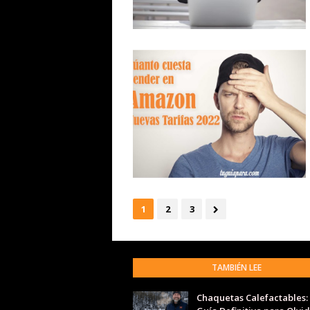
1
2
3
TAMBIÉN LEE
Chaquetas Calefactables: