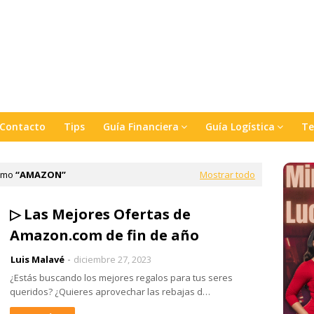
Contacto
Tips
Guía Financiera
Guía Logística
Te
como
AMAZON
Mostrar todo
▷ Las Mejores Ofertas de
Amazon.com de fin de año
Luis Malavé
diciembre 27, 2023
¿Estás buscando los mejores regalos para tus seres
queridos? ¿Quieres aprovechar las rebajas d…