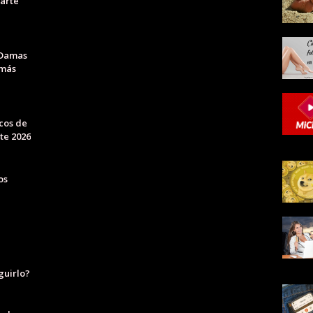
darte
 Damas
 más
cos de
te 2026
os
guirlo?