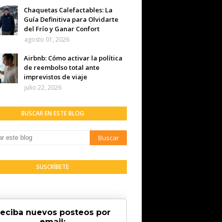
Chaquetas Calefactables: La
Guía Definitiva para Olvidarte
del Frío y Ganar Confort
agosto 01, 2026
Airbnb: Cómo activar la política
de reembolso total ante
imprevistos de viaje
julio 22, 2026
BUSCAR EN ESTE BLOG
SUSCRÍBETE
eciba nuevos posteos por
email: