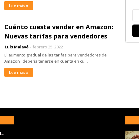
Lee más »
Cuánto cuesta vender en Amazon:
Nuevas tarifas para vendedores
Luis Malavé
febrero 25, 2022
El aumento gradual de las tarifas para vendedores de
Amazon debería tenerse en cuenta en cu…
Lee más »
 La