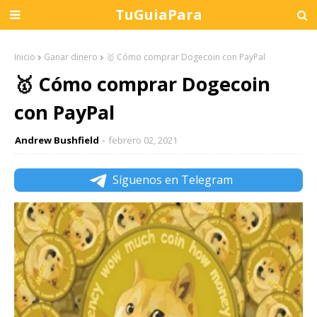
TuGuiaPara
Inicio
Ganar dinero
🥇 Cómo comprar Dogecoin con PayPal
🥇 Cómo comprar Dogecoin
con PayPal
Andrew Bushfield
febrero 02, 2021
Síguenos en Telegram