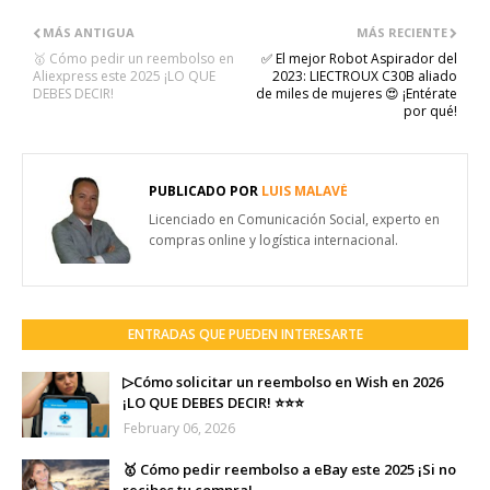
MÁS ANTIGUA
MÁS RECIENTE
🥇 Cómo pedir un reembolso en
✅ El mejor Robot Aspirador del
Aliexpress este 2025 ¡LO QUE
2023: LIECTROUX C30B aliado
DEBES DECIR!
de miles de mujeres 😍 ¡Entérate
por qué!
PUBLICADO POR
LUIS MALAVÉ
Licenciado en Comunicación Social, experto en
compras online y logística internacional.
ENTRADAS QUE PUEDEN INTERESARTE
▷Cómo solicitar un reembolso en Wish en 2026
¡LO QUE DEBES DECIR! ⭐⭐⭐
February 06, 2026
🥇 Cómo pedir reembolso a eBay este 2025 ¡Si no
recibes tu compra!