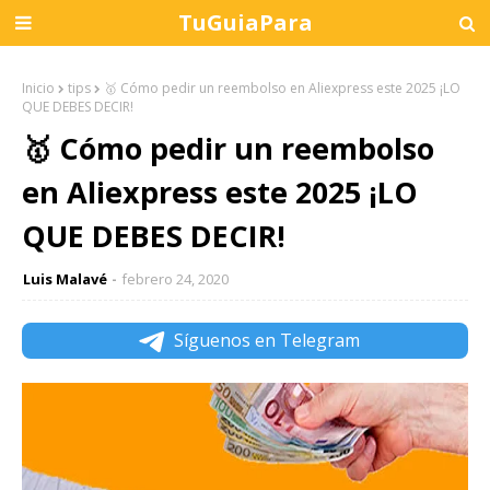
TuGuiaPara
Inicio
tips
🥇 Cómo pedir un reembolso en Aliexpress este 2025 ¡LO
QUE DEBES DECIR!
🥇 Cómo pedir un reembolso
en Aliexpress este 2025 ¡LO
QUE DEBES DECIR!
Luis Malavé
febrero 24, 2020
Síguenos en Telegram